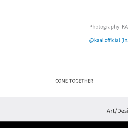
Photography: K
@kaal.official (I
COME TOGETHER
Art/Des