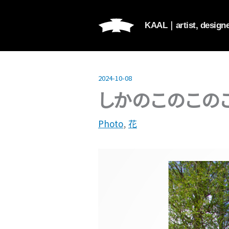
内
容
KAAL｜
artist, design
を
ス
キ
2024-10-08
ッ
しかのこのこの
プ
Photo
,
花