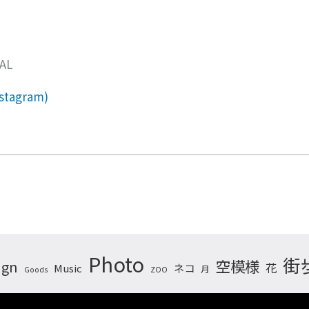
AAL
nstagram)
Photo
街
空模様
ign
花
ネコ
Music
月
Goods
ZOO