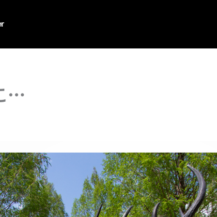
er
こ…