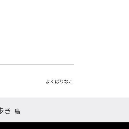
よくばりなこ
歩き
鳥