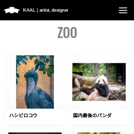
内
KAAL｜
artist, designer
容
を
ZOO
ス
キ
ッ
プ
ハシビロコウ
国内最後のパンダ