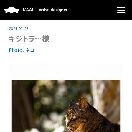
内
KAAL｜
artist, designer
容
を
ス
2024-03-27
キ
キジトラ…様
ッ
Photo
,
ネコ
プ