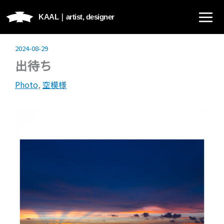
内
KAAL｜
artist, designer
容
を
ス
2024-08-29
キ
出待ち
ッ
Photo
,
空模様
プ